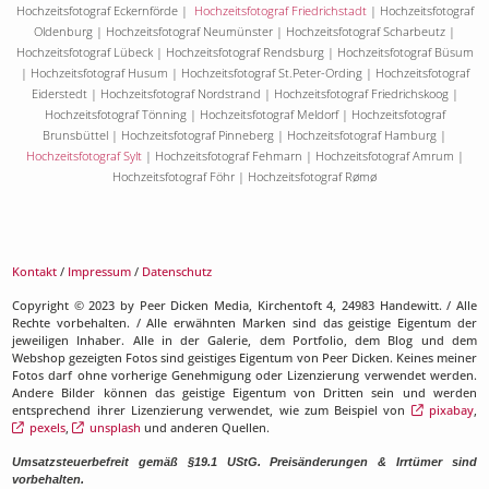
Hochzeitsfotograf Eckernförde |
Hochzeitsfotograf Friedrichstadt
| Hochzeitsfotograf
Oldenburg | Hochzeitsfotograf Neumünster | Hochzeitsfotograf Scharbeutz |
Hochzeitsfotograf Lübeck | Hochzeitsfotograf Rendsburg | Hochzeitsfotograf Büsum
| Hochzeitsfotograf Husum | Hochzeitsfotograf St.Peter-Ording | Hochzeitsfotograf
Eiderstedt | Hochzeitsfotograf Nordstrand | Hochzeitsfotograf Friedrichskoog |
Hochzeitsfotograf Tönning | Hochzeitsfotograf Meldorf | Hochzeitsfotograf
Brunsbüttel | Hochzeitsfotograf Pinneberg | Hochzeitsfotograf Hamburg |
Hochzeitsfotograf Sylt
| Hochzeitsfotograf Fehmarn | Hochzeitsfotograf Amrum |
Hochzeitsfotograf Föhr | Hochzeitsfotograf Rømø
Kontakt
/
Impressum
/
Datenschutz
Copyright © 2023 by Peer Dicken Media, Kirchentoft 4, 24983 Handewitt. / Alle
Rechte vorbehalten. / Alle erwähnten Marken sind das geistige Eigentum der
jeweiligen Inhaber. Alle in der Galerie, dem Portfolio, dem Blog und dem
Webshop gezeigten Fotos sind geistiges Eigentum von Peer Dicken. Keines meiner
Fotos darf ohne vorherige Genehmigung oder Lizenzierung verwendet werden.
Andere Bilder können das geistige Eigentum von Dritten sein und werden
entsprechend ihrer Lizenzierung verwendet, wie zum Beispiel von
pixabay
,
pexels
,
unsplash
und anderen Quellen.
Umsatzsteuerbefreit gemäß §19.1 UStG. Preisänderungen & Irrtümer sind
vorbehalten.